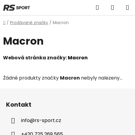
Přejít
Hledat
NÁKUP
na
obsah
KOŠÍK
Domů
/
Prodávané značky
/
Macron
Macron
Webová stránka značky:
Macron
Žádné produkty značky
Macron
nebyly nalezeny...
Z
á
Kontakt
p
a
info
@
rs-sport.cz
t
í
+420 725 269 565