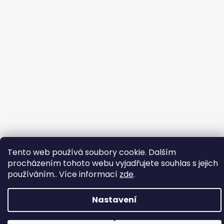
Tento web používá soubory cookie. Dalším
procházením tohoto webu vyjadřujete souhlas s jejich
používáním.. Více informací
zde
.
Nastavení
Vytvořil Shoptet
Copyright 2026
RS - sport
. Všechna práva