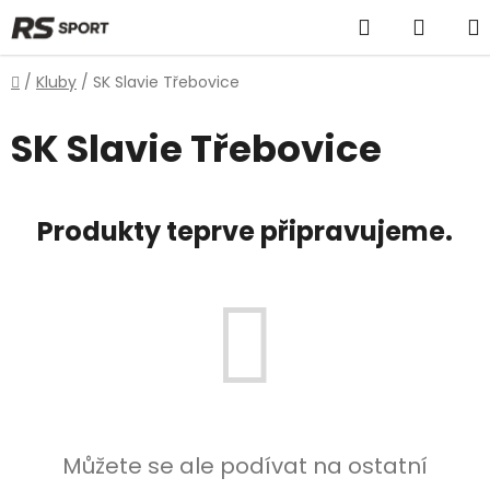
Přejít
Hledat
NÁKU
na
obsah
KOŠÍK
Domů
/
Kluby
/
SK Slavie Třebovice
SK Slavie Třebovice
Produkty teprve připravujeme.
Můžete se ale podívat na ostatní