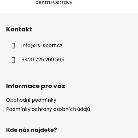
centru Ostravy
Z
á
Kontakt
p
a
info
@
rs-sport.cz
t
í
+420 725 269 565
Informace pro vás
Obchodní podmínky
Podmínky ochrany osobních údajů
Kde nás najdete?