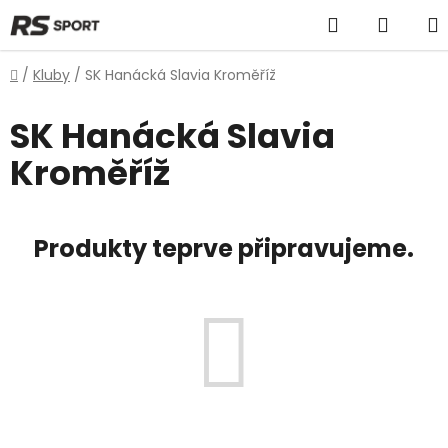
Přejít
Hledat
NÁKU
na
obsah
KOŠÍK
Domů
/
Kluby
/
SK Hanácká Slavia Kroměříž
SK Hanácká Slavia
Kroměříž
Produkty teprve připravujeme.