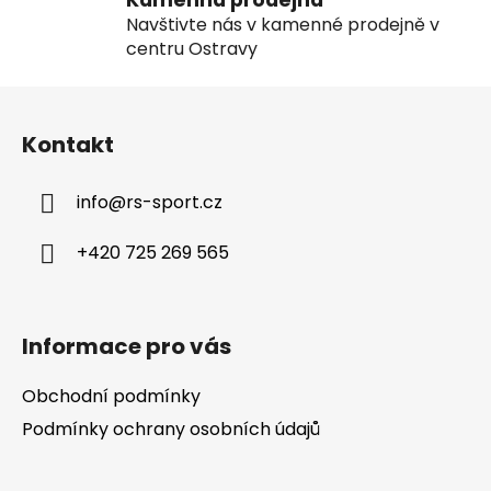
Navštivte nás v kamenné prodejně v
centru Ostravy
Z
á
Kontakt
p
a
info
@
rs-sport.cz
t
í
+420 725 269 565
Informace pro vás
Obchodní podmínky
Podmínky ochrany osobních údajů