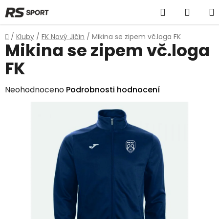
Přejít
Hledat
NÁKU
na
obsah
KOŠÍK
Domů
/
Kluby
/
FK Nový Jičín
/
Mikina se zipem vč.loga FK
Mikina se zipem vč.loga
FK
Průměrné
Neohodnoceno
Podrobnosti hodnocení
hodnocení
produktu
je
0,0
z
5
hvězdiček.