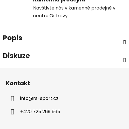
Navštivte nás v kamenné prodejně v
centru Ostravy
Popis
Diskuze
Z
á
Kontakt
p
a
info
@
rs-sport.cz
t
í
+420 725 269 565