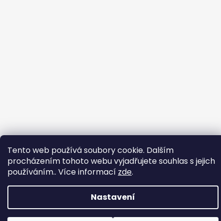
Tento web používá soubory cookie. Dalším
procházením tohoto webu vyjadřujete souhlas s jejich
používáním.. Více informací
zde
.
Nastavení
Vytvořil Shoptet
Copyright 2026
RS - sport
. Všechna práva