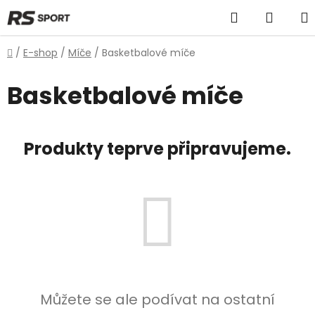
Přejít
Hledat
NÁKU
na
obsah
KOŠÍK
Domů
/
E-shop
/
Míče
/
Basketbalové míče
Basketbalové míče
Produkty teprve připravujeme.
Můžete se ale podívat na ostatní