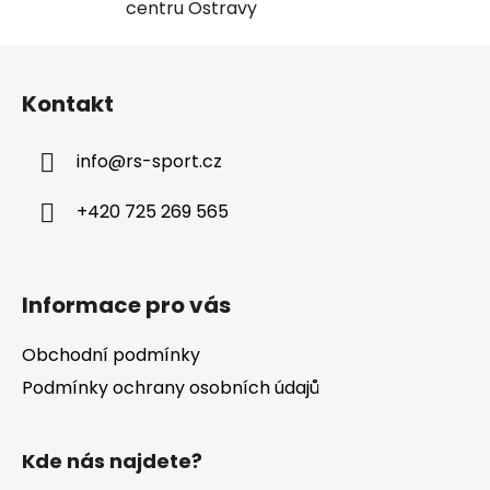
centru Ostravy
Z
á
Kontakt
p
a
info
@
rs-sport.cz
t
í
+420 725 269 565
Informace pro vás
Obchodní podmínky
Podmínky ochrany osobních údajů
Kde nás najdete?