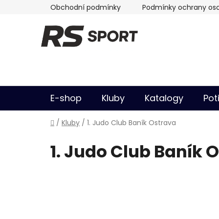
Přejít
Obchodní podmínky
Podmínky ochrany oso
na
obsah
E-shop
Kluby
Katalogy
Pot
Domů
/
Kluby
/
1. Judo Club Baník Ostrava
1. Judo Club Baník 