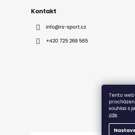
á
Kontakt
p
a
info
@
rs-sport.cz
t
í
+420 725 269 565
Tento web 
procházení
souhlas s j
zde
.
Nastave